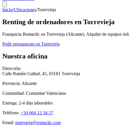
Inicio
/
Ubicaciones
/
Torrevieja
Renting de ordenadores en
Torrevieja
Franquicia Rentaclic en
Torrevieja
(
Alicante
). Alquiler de equipos in
Pedir presupuesto en
Torrevieja
Nuestra oficina
Dirección:
Calle Ramón Gallud, 45
,
03181
Torrevieja
Provincia:
Alicante
Comunidad:
Comunitat Valenciana
Entrega:
2-4
días laborables
Teléfono:
+34 664 12 34 57
Email:
torrevieja@rentaclic.com