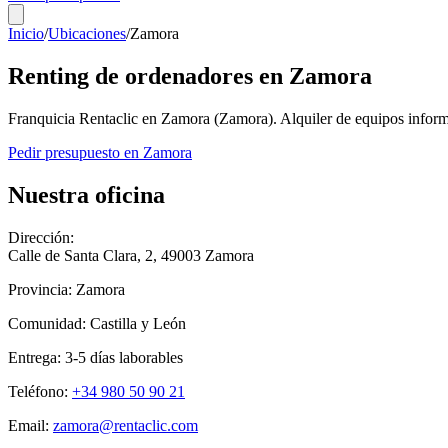
Inicio
/
Ubicaciones
/
Zamora
Renting de ordenadores en
Zamora
Franquicia Rentaclic en
Zamora
(
Zamora
). Alquiler de equipos infor
Pedir presupuesto en
Zamora
Nuestra oficina
Dirección:
Calle de Santa Clara, 2
,
49003
Zamora
Provincia:
Zamora
Comunidad:
Castilla y León
Entrega:
3-5
días laborables
Teléfono:
+34 980 50 90 21
Email:
zamora@rentaclic.com