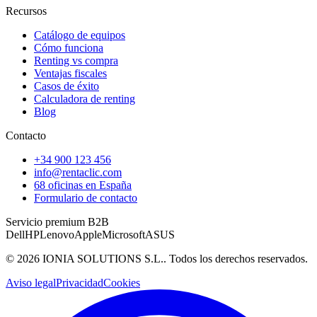
Recursos
Catálogo de equipos
Cómo funciona
Renting vs compra
Ventajas fiscales
Casos de éxito
Calculadora de renting
Blog
Contacto
+34 900 123 456
info@rentaclic.com
68 oficinas en España
Formulario de contacto
Servicio premium B2B
Dell
HP
Lenovo
Apple
Microsoft
ASUS
©
2026
IONIA SOLUTIONS S.L.
. Todos los derechos reservados.
Aviso legal
Privacidad
Cookies