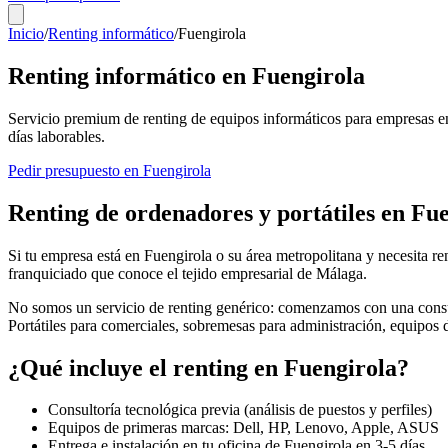
Inicio
/
Renting informático
/
Fuengirola
Renting informático en
Fuengirola
Servicio premium de renting de equipos informáticos para empresas e
días laborables.
Pedir presupuesto en
Fuengirola
Renting de ordenadores y portátiles en
Fue
Si tu empresa está en
Fuengirola
o su área metropolitana y necesita re
franquiciado que conoce el tejido empresarial de
Málaga
.
No somos un servicio de renting genérico: comenzamos con una consul
Portátiles para comerciales, sobremesas para administración, equipos
¿Qué incluye el renting en
Fuengirola
?
Consultoría tecnológica previa (análisis de puestos y perfiles)
Equipos de primeras marcas: Dell, HP, Lenovo, Apple, ASUS
Entrega e instalación en tu oficina de
Fuengirola
en
3-5
días