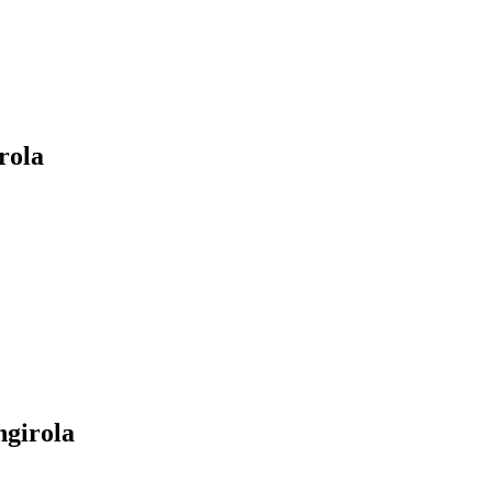
rola
ngirola