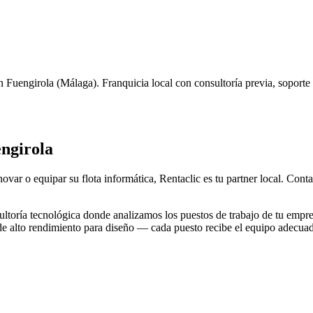
n
Fuengirola
(
Málaga
). Franquicia local con consultoría previa, soport
ngirola
novar o equipar su flota informática, Rentaclic es tu partner local. Con
toría tecnológica donde analizamos los puestos de trabajo de tu empre
 de alto rendimiento para diseño — cada puesto recibe el equipo adecua