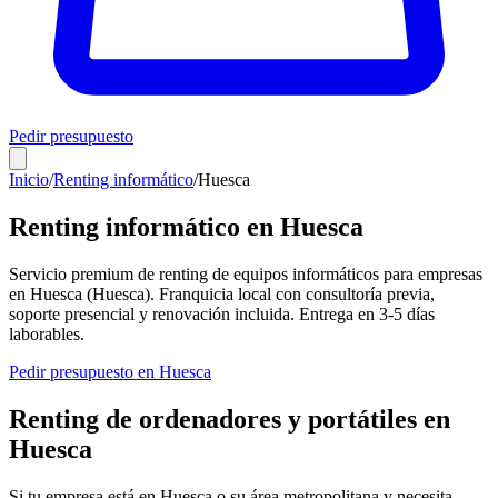
Pedir presupuesto
Inicio
/
Renting informático
/
Huesca
Renting informático en
Huesca
Servicio premium de renting de equipos informáticos para empresas
en
Huesca
(
Huesca
). Franquicia local con consultoría previa,
soporte presencial y renovación incluida. Entrega en
3-5
días
laborables.
Pedir presupuesto en
Huesca
Renting de ordenadores y portátiles en
Huesca
Si tu empresa está en
Huesca
o su área metropolitana y necesita