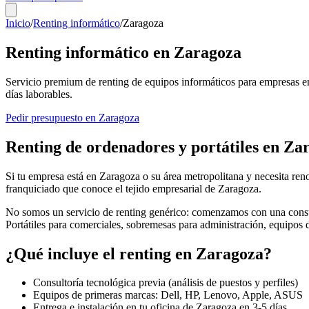
Inicio
/
Renting informático
/
Zaragoza
Renting informático en
Zaragoza
Servicio premium de renting de equipos informáticos para empresas e
días laborables.
Pedir presupuesto en
Zaragoza
Renting de ordenadores y portátiles en
Zar
Si tu empresa está en
Zaragoza
o su área metropolitana y necesita reno
franquiciado que conoce el tejido empresarial de
Zaragoza
.
No somos un servicio de renting genérico: comenzamos con una consul
Portátiles para comerciales, sobremesas para administración, equipos
¿Qué incluye el renting en
Zaragoza
?
Consultoría tecnológica previa (análisis de puestos y perfiles)
Equipos de primeras marcas: Dell, HP, Lenovo, Apple, ASUS
Entrega e instalación en tu oficina de
Zaragoza
en
3-5
días