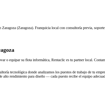
n
Zaragoza
(
Zaragoza
). Franquicia local con consultoría previa, soport
agoza
var o equipar su flota informática, Rentaclic es tu partner local. Cont
toría tecnológica donde analizamos los puestos de trabajo de tu empre
 de alto rendimiento para diseño — cada puesto recibe el equipo adecua