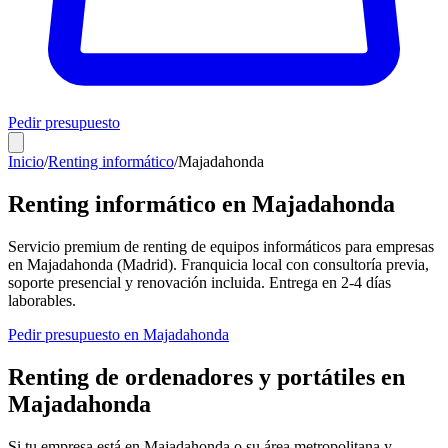
Pedir presupuesto
Inicio
/
Renting informático
/
Majadahonda
Renting informático en
Majadahonda
Servicio premium de renting de equipos informáticos para empresas
en
Majadahonda
(
Madrid
). Franquicia local con consultoría previa,
soporte presencial y renovación incluida. Entrega en
2-4
días
laborables.
Pedir presupuesto en
Majadahonda
Renting de ordenadores y portátiles en
Majadahonda
Si tu empresa está en
Majadahonda
o su área metropolitana y