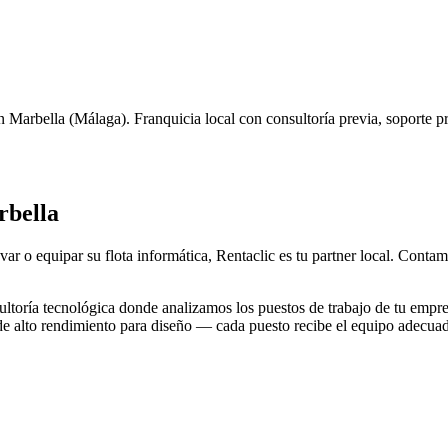
n
Marbella
(
Málaga
). Franquicia local con consultoría previa, soporte 
bella
var o equipar su flota informática, Rentaclic es tu partner local. Conta
toría tecnológica donde analizamos los puestos de trabajo de tu empre
 de alto rendimiento para diseño — cada puesto recibe el equipo adecua