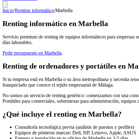
Inicio
/
Renting informático
/
Marbella
Renting informático en
Marbella
Servicio premium de renting de equipos informáticos para empresas e
días laborables.
Pedir presupuesto en
Marbella
Renting de ordenadores y portátiles en
Mar
Si tu empresa está en
Marbella
o su área metropolitana y necesita reno
franquiciado que conoce el tejido empresarial de
Málaga
.
No somos un servicio de renting genérico: comenzamos con una consul
Portátiles para comerciales, sobremesas para administración, equipos
¿Qué incluye el renting en
Marbella
?
Consultoría tecnológica previa (análisis de puestos y perfiles)
Equipos de primeras marcas: Dell, HP, Lenovo, Apple, ASUS
Entrega e instalación en tu oficina de
Marbella
en
3-5
días