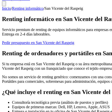
Inicio
/
Renting informático
/
San Vicente del Raspeig
Renting informático en
San Vicente del Ra
Servicio premium de renting de equipos informáticos para empresas e
Entrega en
2-4
días laborables.
Pedir presupuesto en
San Vicente del Raspeig
Renting de ordenadores y portátiles en
San
Si tu empresa está en
San Vicente del Raspeig
o su área metropolitana
Vicente del Raspeig
con un franquiciado que conoce el tejido empresa
No somos un servicio de renting genérico: comenzamos con una consul
Portátiles para comerciales, sobremesas para administración, equipos
¿Qué incluye el renting en
San Vicente del
Consultoría tecnológica previa (análisis de puestos y perfiles)
Equipos de primeras marcas: Dell, HP, Lenovo, Apple, ASUS
Entrega e instalación en tu oficina de
San Vicente del Raspeig