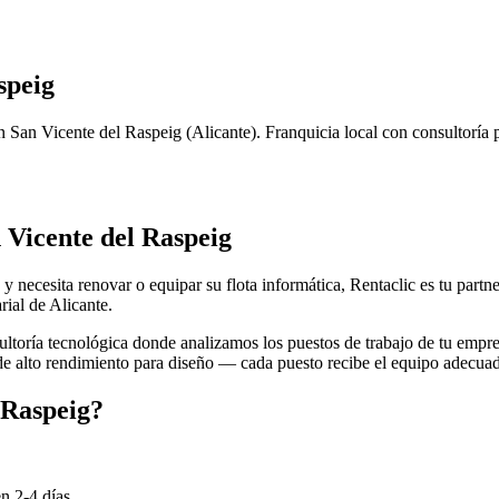
speig
n
San Vicente del Raspeig
(
Alicante
). Franquicia local con consultoría 
 Vicente del Raspeig
 y necesita renovar o equipar su flota informática, Rentaclic es tu part
rial de
Alicante
.
toría tecnológica donde analizamos los puestos de trabajo de tu empre
 de alto rendimiento para diseño — cada puesto recibe el equipo adecua
 Raspeig
?
en
2-4
días