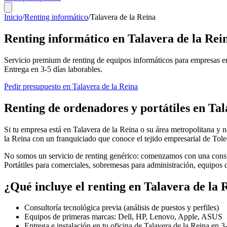
Inicio
/
Renting informático
/
Talavera de la Reina
Renting informático en
Talavera de la Rei
Servicio premium de renting de equipos informáticos para empresas e
Entrega en
3-5
días laborables.
Pedir presupuesto en
Talavera de la Reina
Renting de ordenadores y portátiles en
Tal
Si tu empresa está en
Talavera de la Reina
o su área metropolitana y n
la Reina
con un franquiciado que conoce el tejido empresarial de
Tol
No somos un servicio de renting genérico: comenzamos con una consul
Portátiles para comerciales, sobremesas para administración, equipos
¿Qué incluye el renting en
Talavera de la 
Consultoría tecnológica previa (análisis de puestos y perfiles)
Equipos de primeras marcas: Dell, HP, Lenovo, Apple, ASUS
Entrega e instalación en tu oficina de
Talavera de la Reina
en
3