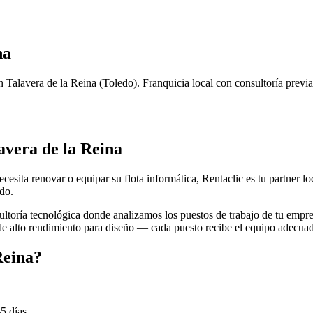
na
n
Talavera de la Reina
(
Toledo
). Franquicia local con consultoría previ
avera de la Reina
ecesita renovar o equipar su flota informática, Rentaclic es tu partner 
edo
.
toría tecnológica donde analizamos los puestos de trabajo de tu empre
 de alto rendimiento para diseño — cada puesto recibe el equipo adecua
Reina
?
-5
días