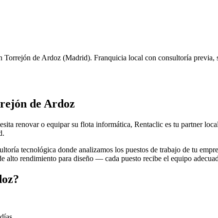
n
Torrejón de Ardoz
(
Madrid
). Franquicia local con consultoría previa,
rejón de Ardoz
sita renovar o equipar su flota informática, Rentaclic es tu partner lo
d
.
toría tecnológica donde analizamos los puestos de trabajo de tu empre
 de alto rendimiento para diseño — cada puesto recibe el equipo adecua
doz
?
días