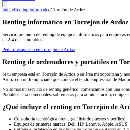
Inicio
/
Renting informático
/
Torrejón de Ardoz
Renting informático en
Torrejón de Ardoz
Servicio premium de renting de equipos informáticos para empresas e
en
2-4
días laborables.
Pedir presupuesto en
Torrejón de Ardoz
Renting de ordenadores y portátiles en
Tor
Si tu empresa está en
Torrejón de Ardoz
o su área metropolitana y nece
Ardoz
con un franquiciado que conoce el tejido empresarial de
Madri
No somos un servicio de renting genérico: comenzamos con una consul
Portátiles para comerciales, sobremesas para administración, equipos
¿Qué incluye el renting en
Torrejón de Ar
Consultoría tecnológica previa (análisis de puestos y perfiles)
Equipos de primeras marcas: Dell, HP, Lenovo, Apple, ASUS
Entrega e instalación en tu oficina de
Torrejón de Ardoz
en
2-4