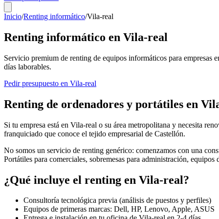
Inicio
/
Renting informático
/
Vila-real
Renting informático en
Vila-real
Servicio premium de renting de equipos informáticos para empresas e
días laborables.
Pedir presupuesto en
Vila-real
Renting de ordenadores y portátiles en
Vil
Si tu empresa está en
Vila-real
o su área metropolitana y necesita reno
franquiciado que conoce el tejido empresarial de
Castellón
.
No somos un servicio de renting genérico: comenzamos con una consul
Portátiles para comerciales, sobremesas para administración, equipos
¿Qué incluye el renting en
Vila-real
?
Consultoría tecnológica previa (análisis de puestos y perfiles)
Equipos de primeras marcas: Dell, HP, Lenovo, Apple, ASUS
Entrega e instalación en tu oficina de
Vila-real
en
2-4
días