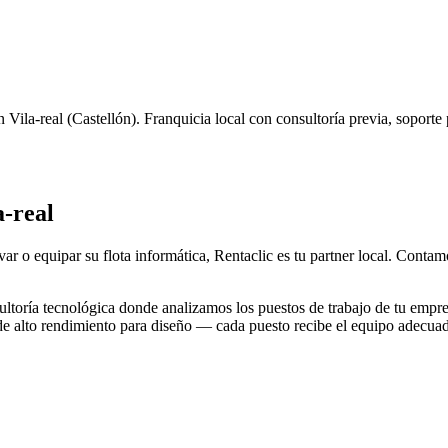
n
Vila-real
(
Castellón
). Franquicia local con consultoría previa, soporte
a-real
var o equipar su flota informática, Rentaclic es tu partner local. Conta
toría tecnológica donde analizamos los puestos de trabajo de tu empre
 de alto rendimiento para diseño — cada puesto recibe el equipo adecua