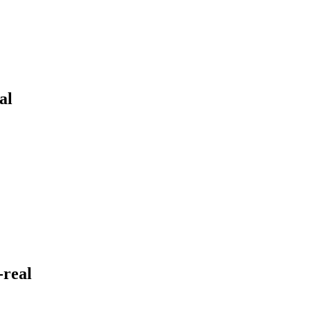
al
-real