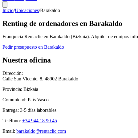
Inicio
/
Ubicaciones
/
Barakaldo
Renting de ordenadores en
Barakaldo
Franquicia Rentaclic en
Barakaldo
(
Bizkaia
). Alquiler de equipos in
Pedir presupuesto en
Barakaldo
Nuestra oficina
Dirección:
Calle San Vicente, 8
,
48902
Barakaldo
Provincia:
Bizkaia
Comunidad:
País Vasco
Entrega:
3-5
días laborables
Teléfono:
+34 944 18 90 45
Email:
barakaldo@rentaclic.com