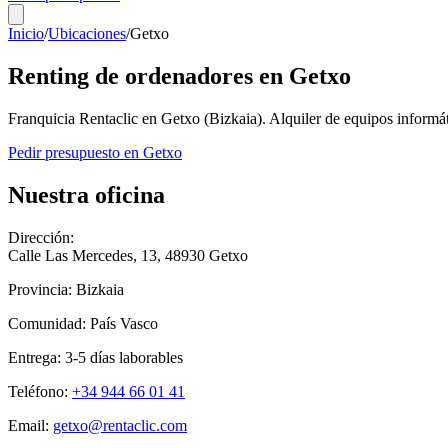
Inicio
/
Ubicaciones
/
Getxo
Renting de ordenadores en
Getxo
Franquicia Rentaclic en
Getxo
(
Bizkaia
). Alquiler de equipos inform
Pedir presupuesto en
Getxo
Nuestra oficina
Dirección:
Calle Las Mercedes, 13
,
48930
Getxo
Provincia:
Bizkaia
Comunidad:
País Vasco
Entrega:
3-5
días laborables
Teléfono:
+34 944 66 01 41
Email:
getxo@rentaclic.com