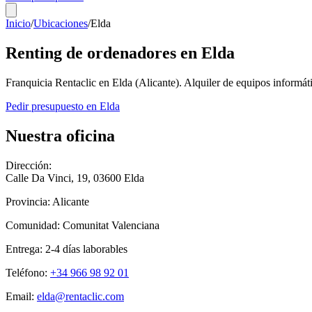
Inicio
/
Ubicaciones
/
Elda
Renting de ordenadores en
Elda
Franquicia Rentaclic en
Elda
(
Alicante
). Alquiler de equipos informá
Pedir presupuesto en
Elda
Nuestra oficina
Dirección:
Calle Da Vinci, 19
,
03600
Elda
Provincia:
Alicante
Comunidad:
Comunitat Valenciana
Entrega:
2-4
días laborables
Teléfono:
+34 966 98 92 01
Email:
elda@rentaclic.com