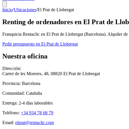
Inicio
/
Ubicaciones
/
El Prat de Llobregat
Renting de ordenadores en
El Prat de Llo
Franquicia Rentaclic en
El Prat de Llobregat
(
Barcelona
). Alquiler d
Pedir presupuesto en
El Prat de Llobregat
Nuestra oficina
Dirección:
Carrer de les Moreres, 48
,
08820
El Prat de Llobregat
Provincia:
Barcelona
Comunidad:
Cataluña
Entrega:
2-4
días laborables
Teléfono:
+34 934 78 68 79
Email:
elprat@rentaclic.com