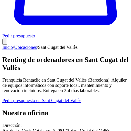
Pedir presupuesto
Inicio
/
Ubicaciones
/
Sant Cugat del Vallès
Renting de ordenadores en
Sant Cugat del
Vallès
Franquicia Rentaclic en
Sant Cugat del Vallès
(
Barcelona
). Alquiler
de equipos informáticos con soporte local, mantenimiento y
renovación incluidos. Entrega en
2-4
días laborables.
Pedir presupuesto en
Sant Cugat del Vallès
Nuestra oficina
Dirección:
Av. de les Corts Catalanes, 5
,
08173
Sant Cugat del Vallès