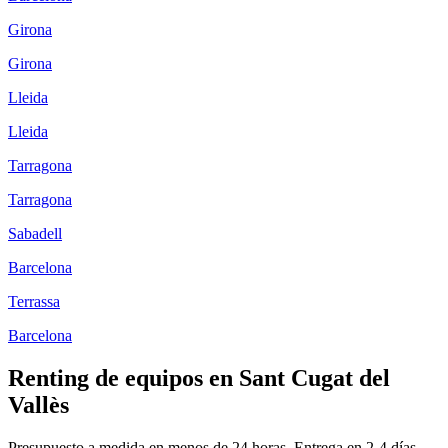
Girona
Girona
Lleida
Lleida
Tarragona
Tarragona
Sabadell
Barcelona
Terrassa
Barcelona
Renting de equipos en
Sant Cugat del
Vallès
Presupuesto a medida en menos de 24 horas. Entrega en
2-4
días.