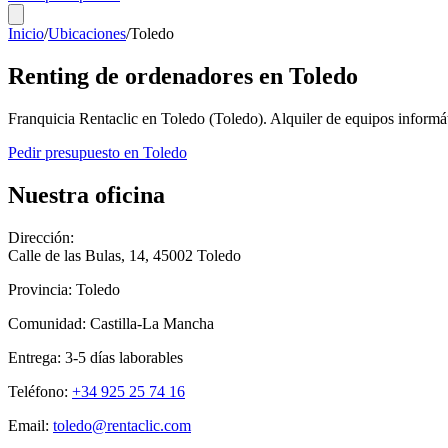
Inicio
/
Ubicaciones
/
Toledo
Renting de ordenadores en
Toledo
Franquicia Rentaclic en
Toledo
(
Toledo
). Alquiler de equipos inform
Pedir presupuesto en
Toledo
Nuestra oficina
Dirección:
Calle de las Bulas, 14
,
45002
Toledo
Provincia:
Toledo
Comunidad:
Castilla-La Mancha
Entrega:
3-5
días laborables
Teléfono:
+34 925 25 74 16
Email:
toledo@rentaclic.com