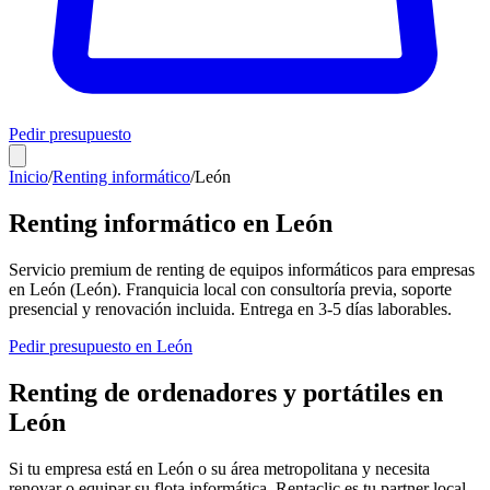
Pedir presupuesto
Inicio
/
Renting informático
/
León
Renting informático en
León
Servicio premium de renting de equipos informáticos para empresas
en
León
(
León
). Franquicia local con consultoría previa, soporte
presencial y renovación incluida. Entrega en
3-5
días laborables.
Pedir presupuesto en
León
Renting de ordenadores y portátiles en
León
Si tu empresa está en
León
o su área metropolitana y necesita
renovar o equipar su flota informática, Rentaclic es tu partner local.