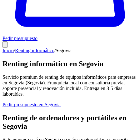
Pedir presupuesto
Inicio
/
Renting informático
/
Segovia
Renting informático en
Segovia
Servicio premium de renting de equipos informáticos para empresas
en
Segovia
(
Segovia
). Franquicia local con consultoría previa,
soporte presencial y renovación incluida. Entrega en
3-5
días
laborables.
Pedir presupuesto en
Segovia
Renting de ordenadores y portátiles en
Segovia
Si tu empresa está en
Segovia
o su área metropolitana y necesita