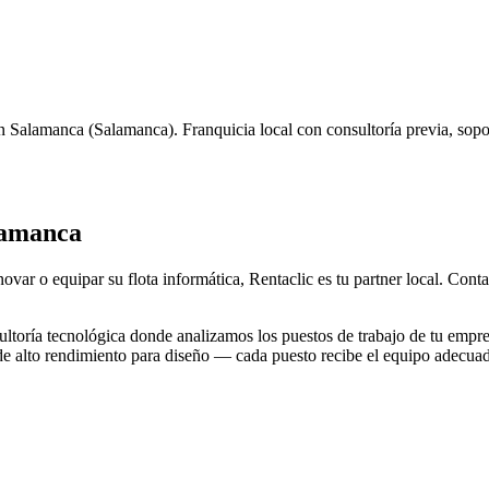
n
Salamanca
(
Salamanca
). Franquicia local con consultoría previa, sop
lamanca
novar o equipar su flota informática, Rentaclic es tu partner local. Con
toría tecnológica donde analizamos los puestos de trabajo de tu empre
 de alto rendimiento para diseño — cada puesto recibe el equipo adecua