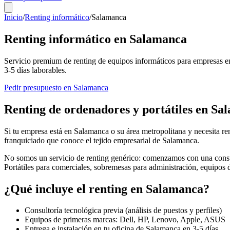
Inicio
/
Renting informático
/
Salamanca
Renting informático en
Salamanca
Servicio premium de renting de equipos informáticos para empresas e
3-5
días laborables.
Pedir presupuesto en
Salamanca
Renting de ordenadores y portátiles en
Sa
Si tu empresa está en
Salamanca
o su área metropolitana y necesita re
franquiciado que conoce el tejido empresarial de
Salamanca
.
No somos un servicio de renting genérico: comenzamos con una consul
Portátiles para comerciales, sobremesas para administración, equipos
¿Qué incluye el renting en
Salamanca
?
Consultoría tecnológica previa (análisis de puestos y perfiles)
Equipos de primeras marcas: Dell, HP, Lenovo, Apple, ASUS
Entrega e instalación en tu oficina de
Salamanca
en
3-5
días