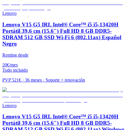
Lenovo
Lenovo V15 G5 IRL Intel® Core™ i5 i5-13420H
Portátil 39,6 cm (15.6") Full HD 8 GB DDR5-
SDRAM 512 GB SSD Wi-Fi 6 (802.11ax) Español
Negro
Renting desde
20
€
/mes
Todo incluido
PVP
521
€ · 36 meses · Soporte + renovación
Lenovo
Lenovo V15 G5 IRL Intel® Core™ i5 i5-13420H
Portátil 39,6 cm (15.6") Full HD 8 GB DDR5-
SDRAM 512 GB SSD Wi-Fi 6 (802.11ax) Windows