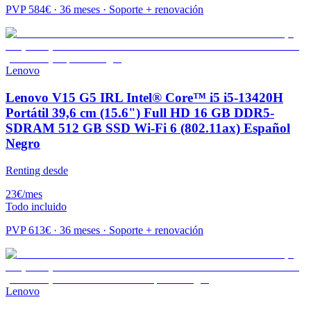
PVP
584
€ · 36 meses · Soporte + renovación
Lenovo
Lenovo V15 G5 IRL Intel® Core™ i5 i5-13420H
Portátil 39,6 cm (15.6") Full HD 16 GB DDR5-
SDRAM 512 GB SSD Wi-Fi 6 (802.11ax) Español
Negro
Renting desde
23
€
/mes
Todo incluido
PVP
613
€ · 36 meses · Soporte + renovación
Lenovo