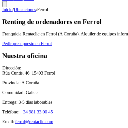
Inicio
/
Ubicaciones
/
Ferrol
Renting de ordenadores en
Ferrol
Franquicia Rentaclic en
Ferrol
(
A Coruña
). Alquiler de equipos info
Pedir presupuesto en
Ferrol
Nuestra oficina
Dirección:
Rúa Cuntis, 46
,
15403
Ferrol
Provincia:
A Coruña
Comunidad:
Galicia
Entrega:
3-5
días laborables
Teléfono:
+34 981 33 00 45
Email:
ferrol@rentaclic.com