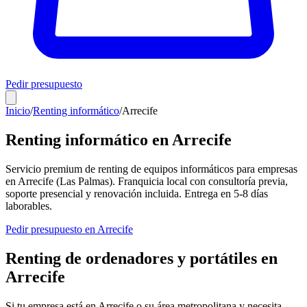
Pedir presupuesto
Inicio
/
Renting informático
/
Arrecife
Renting informático en
Arrecife
Servicio premium de renting de equipos informáticos para empresas
en
Arrecife
(
Las Palmas
). Franquicia local con consultoría previa,
soporte presencial y renovación incluida. Entrega en
5-8
días
laborables.
Pedir presupuesto en
Arrecife
Renting de ordenadores y portátiles en
Arrecife
Si tu empresa está en
Arrecife
o su área metropolitana y necesita