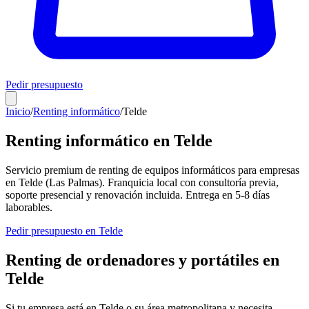
Pedir presupuesto
Inicio
/
Renting informático
/
Telde
Renting informático en
Telde
Servicio premium de renting de equipos informáticos para empresas
en
Telde
(
Las Palmas
). Franquicia local con consultoría previa,
soporte presencial y renovación incluida. Entrega en
5-8
días
laborables.
Pedir presupuesto en
Telde
Renting de ordenadores y portátiles en
Telde
Si tu empresa está en
Telde
o su área metropolitana y necesita