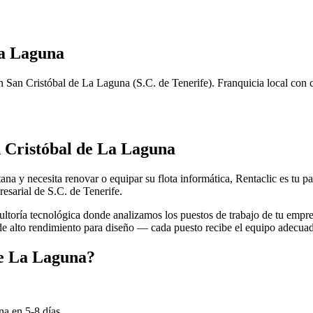
La Laguna
n
San Cristóbal de La Laguna
(
S.C. de Tenerife
). Franquicia local con 
 Cristóbal de La Laguna
ana y necesita renovar o equipar su flota informática, Rentaclic es tu 
resarial de
S.C. de Tenerife
.
toría tecnológica donde analizamos los puestos de trabajo de tu empre
 de alto rendimiento para diseño — cada puesto recibe el equipo adecua
de La Laguna
?
na
en
5-8
días