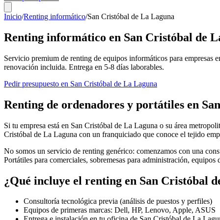
Inicio
/
Renting informático
/
San Cristóbal de La Laguna
Renting informático en
San Cristóbal de 
Servicio premium de renting de equipos informáticos para empresas e
renovación incluida. Entrega en
5-8
días laborables.
Pedir presupuesto en
San Cristóbal de La Laguna
Renting de ordenadores y portátiles en
San
Si tu empresa está en
San Cristóbal de La Laguna
o su área metropolit
Cristóbal de La Laguna
con un franquiciado que conoce el tejido emp
No somos un servicio de renting genérico: comenzamos con una consul
Portátiles para comerciales, sobremesas para administración, equipos
¿Qué incluye el renting en
San Cristóbal 
Consultoría tecnológica previa (análisis de puestos y perfiles)
Equipos de primeras marcas: Dell, HP, Lenovo, Apple, ASUS
Entrega e instalación en tu oficina de
San Cristóbal de La Lagu