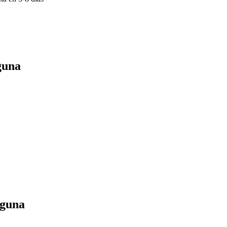
guna
aguna